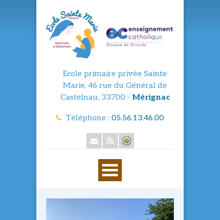
Ecole primaire privée Sainte
Marie, 46 rue du Général de
Castelnau, 33700 -
Mérignac
Téléphone :
05.56.13.46.00