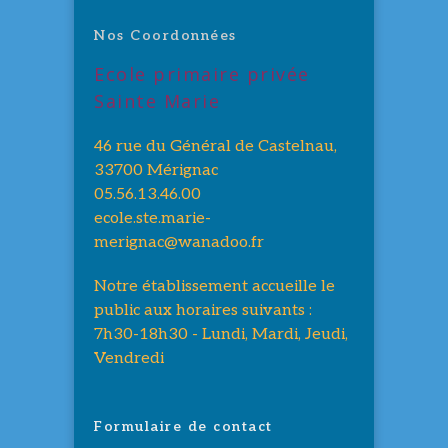
Nos Coordonnées
Ecole primaire privée
Sainte Marie
46 rue du Général de Castelnau,
33700 Mérignac
05.56.13.46.00
ecole.ste.marie-
merignac@wanadoo.fr
Notre établissement accueille le
public aux horaires suivants :
7h30-18h30 - Lundi, Mardi, Jeudi,
Vendredi
Formulaire de contact